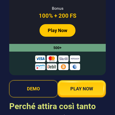
Bonus
100% + 200 FS
Play Now
500+
DEMO
PLAY NOW
Perché attira così tanto