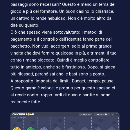
passaggi sono necessari? Questo è meno un tema del
gioco e più del fornitore. Un buon casino lo chiarisce,
un cattivo lo rende nebuloso. Non c'è molto altro da
dire su questo.
Ciò che spesso viene sottovalutato: i metodi di
pagamento e il controllo dell'identità fanno parte del
pacchetto. Non vuoi accorgerti solo al primo grande
vincita che devi fornire qualcosa in più, altrimenti il tuo
conto rimane bloccato. Quindi è meglio controllare
tutto in anticipo, anche se è fastidioso. Dopo, si gioca
più rilassati, perché sai che le basi sono a posto.
A proposito: imposta dei limiti. Budget, tempo, pause.
Questo game è veloce, e proprio per questo spesso ci
si rende conto troppo tardi di quante partite si sono
realmente fatte.