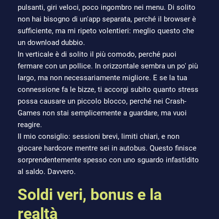
pulsanti, giri veloci, poco ingombro nei menu. Di solito
non hai bisogno di un'app separata, perché il browser è
sufficiente, ma mi ripeto volentieri: meglio questo che
un download dubbio.
In verticale è di solito il più comodo, perché puoi
fermare con un pollice. In orizzontale sembra un po' più
largo, ma non necessariamente migliore. E se la tua
connessione fa le bizze, ti accorgi subito quanto stress
possa causare un piccolo blocco, perché nei Crash-
Games non stai semplicemente a guardare, ma vuoi
reagire.
Il mio consiglio: sessioni brevi, limiti chiari, e non
giocare hardcore mentre sei in autobus. Questo finisce
sorprendentemente spesso con uno sguardo infastidito
al saldo. Davvero.
Soldi veri, bonus e la
realtà