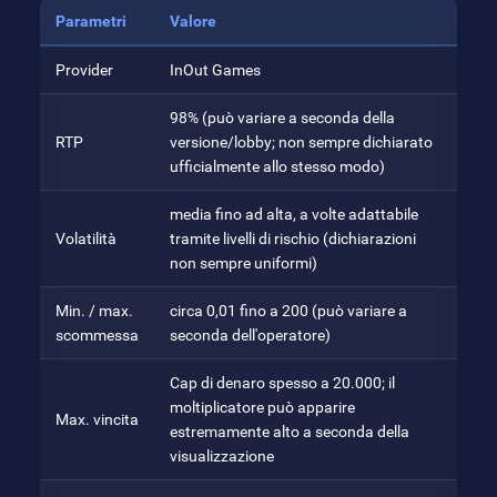
Parametri
Valore
Provider
InOut Games
98% (può variare a seconda della
RTP
versione/lobby; non sempre dichiarato
ufficialmente allo stesso modo)
media fino ad alta, a volte adattabile
Volatilità
tramite livelli di rischio (dichiarazioni
non sempre uniformi)
Min. / max.
circa 0,01 fino a 200 (può variare a
scommessa
seconda dell'operatore)
Cap di denaro spesso a 20.000; il
moltiplicatore può apparire
Max. vincita
estremamente alto a seconda della
visualizzazione