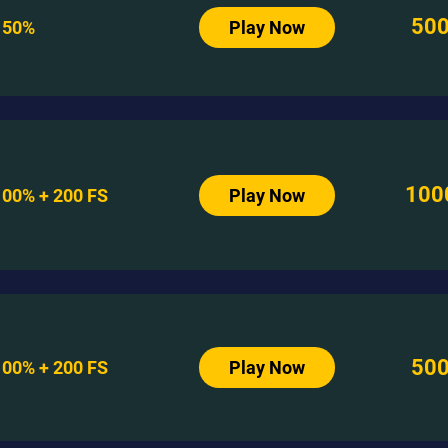
50
150%
Play Now
100
100% + 200 FS
Play Now
50
100% + 200 FS
Play Now