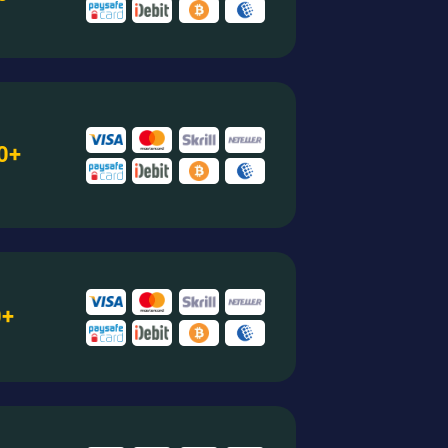
0+
0+