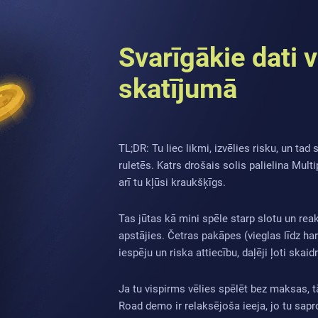
Svarīgākie dati 
skatījumā
TL;DR: Tu liec likmi, izvēlies risku, un ta
ruletēs. Katrs drošais solis palielina Multi
arī tu kļūsi kraukšķīgs.
Tas jūtas kā mini spēle starp slotu un reakc
apstājies. Četras pakāpes (vieglas līdz har
iespēju un riska attiecību, daļēji ļoti skaidr
Ja tu vispirms vēlies spēlēt bez maksas, 
Road demo ir relaksējoša ieeja, jo tu sapr