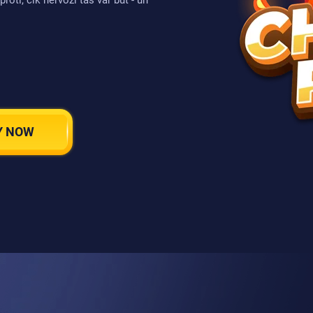
oti, cik nervozi tas var būt - un
Y NOW