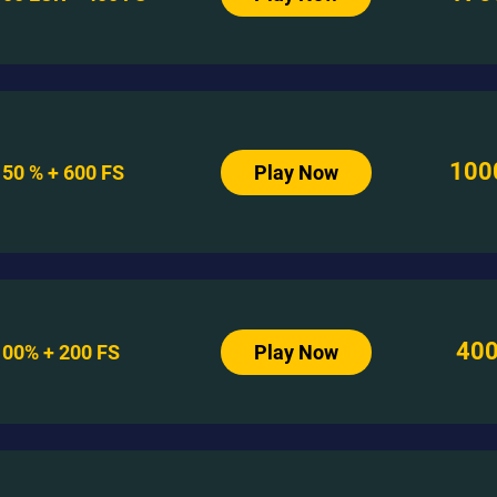
100
150 % + 600 FS
Play Now
40
100% + 200 FS
Play Now