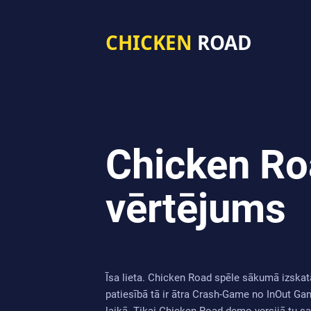
CHICKEN
ROAD
Chicken Ro
vērtējums
Īsa lieta. Chicken Road spēle sākumā izskatā
patiesībā tā ir ātra Crash-Game no InOut Gam