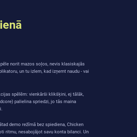
vienā
d spēle norit mazos soļos, nevis klasiskajās
plikatoru, un tu izlem, kad izņemt naudu - vai
ijas spēlēm: vienkārši klikšķini, ej tālāk,
dcore) palielina spriedzi, jo tās maina
i.
tātad demo režīmā bez spiediena, Chicken
oti ritmu, nesabojājot savu konta bilanci. Un