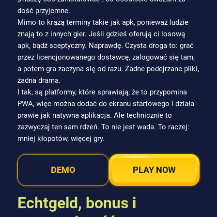
dość przyjemne.
Mimo to krążą terminy takie jak apk, ponieważ ludzie
znają to z innych gier. Jeśli gdzieś oferują ci losową
apk, bądź sceptyczny. Naprawdę. Czysta droga to: grać
przez licencjonowanego dostawcę, zalogować się tam,
a potem gra zaczyna się od razu. Żadne podejrzane pliki,
żadna drama.
I tak, są platformy, które sprawiają, że to przypomina
PWA, więc można dodać do ekranu startowego i działa
prawie jak natywna aplikacja. Ale technicznie to
zazwyczaj ten sam rdzeń. To nie jest wada. To raczej:
mniej kłopotów, więcej gry.
DEMO
PLAY NOW
Echtgeld, bonus i