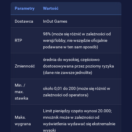
Parametry
Wartość
Dostawca
InOut Games
98% (może się różnić w zależności od
RTP
wersji/lobby; nie wszędzie oficjalnie
podawane w ten sam sposób)
średnia do wysokiej, częściowo
Zmienność
dostosowywana przez poziomy ryzyka
(dane nie zawsze jednolite)
Min. /
około 0,01 do 200 (może się różnić w
max.
zależności od operatora)
stawka
Limit pieniędzy często wynosi 20.000;
Maks.
mnożnik może w zależności od
wygrana
wyświetlenia wydawać się ekstremalnie
wysoki