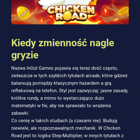
Kiedy zmienność nagle
gryzie
Nazwa InOut Games pojawia się teraz dość często,
zwłaszcza w tych szybkich tytułach arcade, które gdzieś
balansują pomiędzy klasycznym hazardem a grą
refleksową na telefon. Styl jest zazwyczaj: jasne zasady,
krótkie rundy, a mimo to wystarczająco dużo
matematyki w tle, aby nie sprawiało to wrażenia
zabawki.
Co cenię w takich studiach (a czasami nie): Budują
niewiele, ale rozpoznawalnych mechanik. W Chicken
Road jest to logika Step-Multiplier, w innych tytułach z