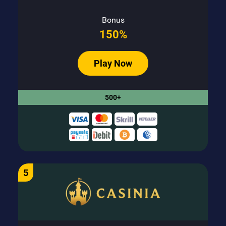
Bonus
150%
Play Now
500+
5