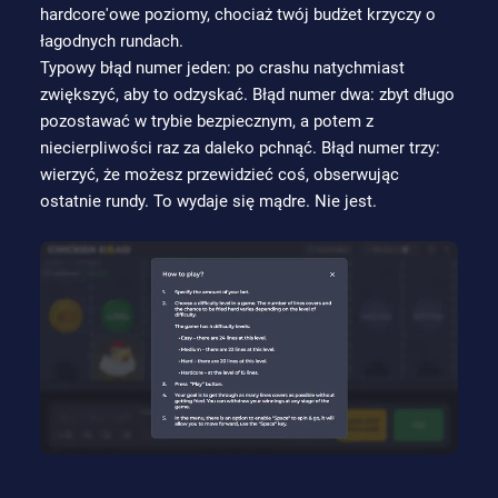
hardcore'owe poziomy, chociaż twój budżet krzyczy o
łagodnych rundach.
Typowy błąd numer jeden: po crashu natychmiast
zwiększyć, aby to odzyskać. Błąd numer dwa: zbyt długo
pozostawać w trybie bezpiecznym, a potem z
niecierpliwości raz za daleko pchnąć. Błąd numer trzy:
wierzyć, że możesz przewidzieć coś, obserwując
ostatnie rundy. To wydaje się mądre. Nie jest.