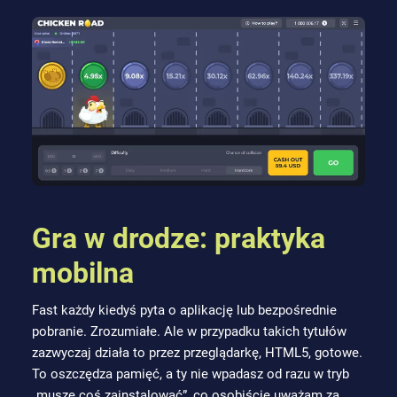
Gra w drodze: praktyka
mobilna
Fast każdy kiedyś pyta o aplikację lub bezpośrednie
pobranie. Zrozumiałe. Ale w przypadku takich tytułów
zazwyczaj działa to przez przeglądarkę, HTML5, gotowe.
To oszczędza pamięć, a ty nie wpadasz od razu w tryb
„muszę coś zainstalować”, co osobiście uważam za