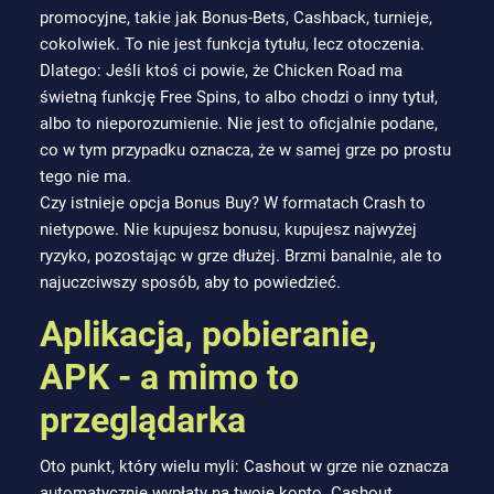
promocyjne, takie jak Bonus-Bets, Cashback, turnieje,
cokolwiek. To nie jest funkcja tytułu, lecz otoczenia.
Dlatego: Jeśli ktoś ci powie, że Chicken Road ma
świetną funkcję Free Spins, to albo chodzi o inny tytuł,
albo to nieporozumienie. Nie jest to oficjalnie podane,
co w tym przypadku oznacza, że w samej grze po prostu
tego nie ma.
Czy istnieje opcja Bonus Buy? W formatach Crash to
nietypowe. Nie kupujesz bonusu, kupujesz najwyżej
ryzyko, pozostając w grze dłużej. Brzmi banalnie, ale to
najuczciwszy sposób, aby to powiedzieć.
Aplikacja, pobieranie,
APK - a mimo to
przeglądarka
Oto punkt, który wielu myli: Cashout w grze nie oznacza
automatycznie wypłaty na twoje konto. Cashout