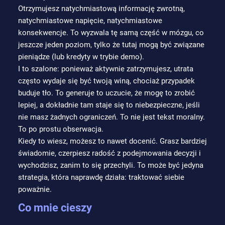
Otrzymujesz natychmiastową informację zwrotną,
natychmiastowe napięcie, natychmiastowe
konsekwencje. To wyzwala tę samą część w mózgu, co
jeszcze jeden poziom, tylko że tutaj mogą być związane
pieniądze (lub kredyty w trybie demo).
I to szalone: ponieważ aktywnie zatrzymujesz, utrata
często wydaje się być twoją winą, chociaż przypadek
buduje tło. To generuje to uczucie, że mogę to zrobić
lepiej, a dokładnie tam staje się to niebezpieczne, jeśli
nie masz żadnych ograniczeń. To nie jest tekst moralny.
To po prostu obserwacja.
Kiedy to wiesz, możesz to nawet docenić. Grasz bardziej
świadomie, czerpiesz radość z podejmowania decyzji i
wychodzisz, zanim to się przechyli. To może być jedyna
strategia, która naprawdę działa: traktować siebie
poważnie.
Co mnie cieszy