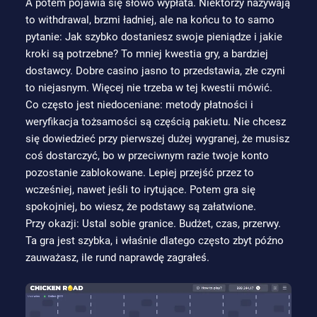
A potem pojawia się słowo wypłata. Niektórzy nazywają
to withdrawal, brzmi ładniej, ale na końcu to to samo
pytanie: Jak szybko dostaniesz swoje pieniądze i jakie
kroki są potrzebne? To mniej kwestia gry, a bardziej
dostawcy. Dobre casino jasno to przedstawia, złe czyni
to niejasnym. Więcej nie trzeba w tej kwestii mówić.
Co często jest niedoceniane: metody płatności i
weryfikacja tożsamości są częścią pakietu. Nie chcesz
się dowiedzieć przy pierwszej dużej wygranej, że musisz
coś dostarczyć, bo w przeciwnym razie twoje konto
pozostanie zablokowane. Lepiej przejść przez to
wcześniej, nawet jeśli to irytujące. Potem gra się
spokojniej, bo wiesz, że podstawy są załatwione.
Przy okazji: Ustal sobie granice. Budżet, czas, przerwy.
Ta gra jest szybka, i właśnie dlatego często zbyt późno
zauważasz, ile rund naprawdę zagrałeś.