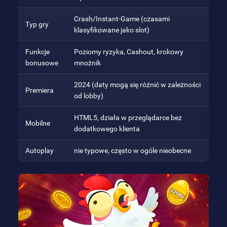
Crash/Instant-Game (czasami
Typ gry
klasyfikowane jako slot)
Funkcje
Poziomy ryzyka, Cashout, krokowy
bonusowe
mnożnik
2024 (daty mogą się różnić w zależności
Premiera
od lobby)
HTML5, działa w przeglądarce bez
Mobilne
dodatkowego klienta
Autoplay
nie typowe, często w ogóle nieobecne