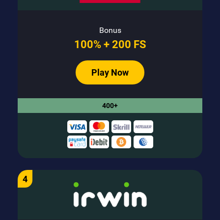
Bonus
100% + 200 FS
Play Now
400+
4