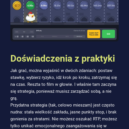
Doświadczenia z praktyki
Jak grać, można wyjaśnić w dwóch zdaniach: postaw
stawkę, wybierz ryzyko, idź krok po kroku, zatrzymaj się
na czas. Reszta to film w głowie. I właśnie tam zaczyna
się strategia, ponieważ musisz zarządzać sobą, a nie
grą.
Przydatna strategia (tak, celowo mieszam) jest często
nudna: stała wielkość zakładu, jasne punkty stop, i brak
gonienia za stratami. Nie możesz oszukać RTP, możesz
tylko unikać emocjonalnego zaangażowania się w