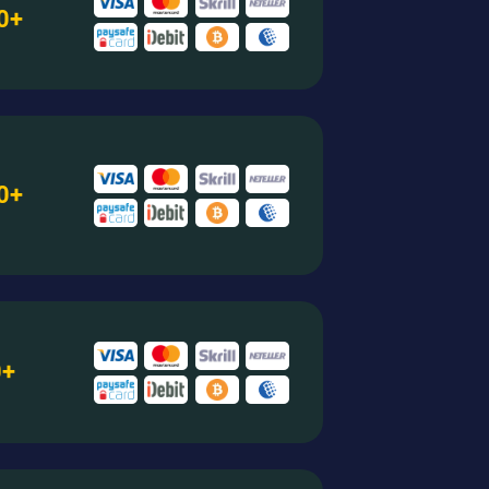
0+
0+
0+