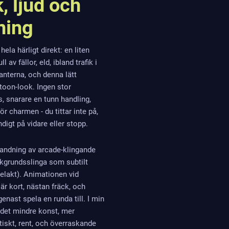
, ljud och
ning
 hela härligt direkt: en liten
l av fällor, eld, ibland trafik i
anterna, och denna lätt
toon-look. Ingen stor
, snarare en tunn handling,
ör charmen - du tittar inte på,
ndigt på vidare eller stopp.
landning av arcade-klingande
kgrundsslinga som subtilt
e elakt). Animationen vid
r kort, nästan fräck, och
 genast spela en runda till. I min
det mindre konst, mer
iskt, rent, och överraskande