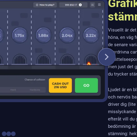
Grafik
stäm
Visuellt är det
höna, en väg ful
de senare vari
överdrivna car
berättelseepos
men just det g
du trycker stä
Ljudet är en b
och nervös ba
driver dig (lit
misslyckande ä
efteråt vill du
bedömning är 
stämning: hekt