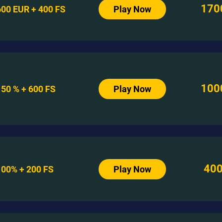
170
600 EUR + 400 FS
Play Now
100
150 % + 600 FS
Play Now
40
100% + 200 FS
Play Now