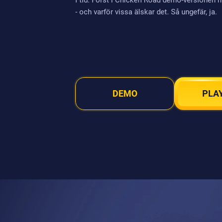
i tid. Först i Chicken Road demo-versionen m
- och varför vissa älskar det. Så ungefär, ja.
DEMO
PLA