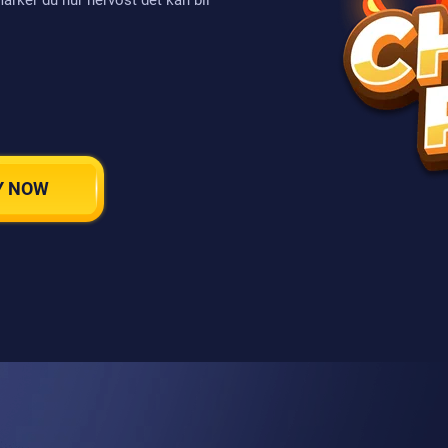
ärker du hur nervöst det kan bli
Y NOW