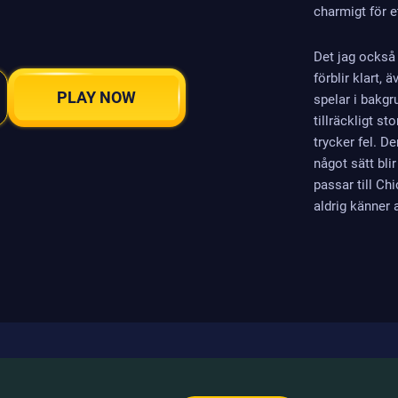
charmigt för e
Det jag också 
förblir klart,
PLAY NOW
spelar i bakg
tillräckligt st
trycker fel. De
något sätt blir
passar till Ch
aldrig känner 