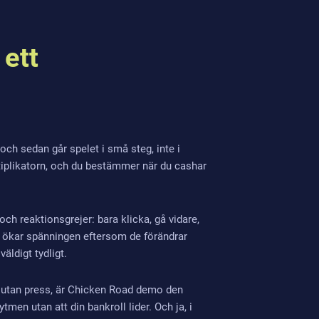
 ett
 och sedan går spelet i små steg, inte i
ltiplikatorn, och du bestämmer när du cashar
h reaktionsgrejer: bara klicka, gå vidare,
re) ökar spänningen eftersom de förändrar
äldigt tydligt.
mo utan press, är Chicken Road demo den
tmen utan att din bankroll lider. Och ja, i