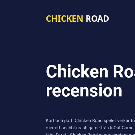
CHICKEN
ROAD
Chicken Ro
recension
Kort och gott. Chicken Road spelet verkar fö
mer ett snabbt crash-game från InOut Games,