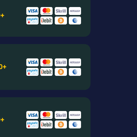
0+
0+
0+