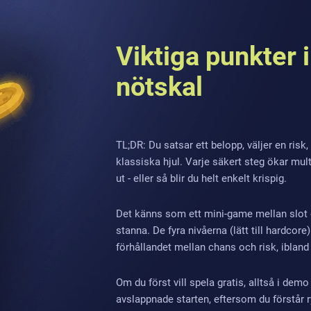
Viktiga punkter i
nötskal
TL;DR: Du satsar ett belopp, väljer en risk,
klassiska hjul. Varje säkert steg ökar mu
ut - eller så blir du helt enkelt krispig.
Det känns som ett mini-game mellan slot oc
stanna. De fyra nivåerna (lätt till hardco
förhållandet mellan chans och risk, ibland v
Om du först vill spela gratis, alltså i de
avslappnade starten, eftersom du förstår ry