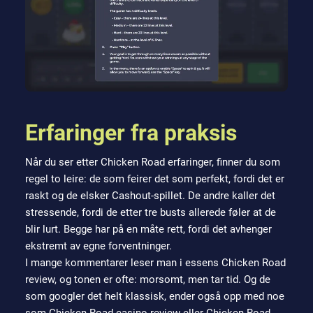
Erfaringer fra praksis
Når du ser etter Chicken Road erfaringer, finner du som
regel to leire: de som feirer det som perfekt, fordi det er
raskt og de elsker Cashout-spillet. De andre kaller det
stressende, fordi de etter tre busts allerede føler at de
blir lurt. Begge har på en måte rett, fordi det avhenger
ekstremt av egne forventninger.
I mange kommentarer leser man i essens Chicken Road
review, og tonen er ofte: morsomt, men tar tid. Og de
som googler det helt klassisk, ender også opp med noe