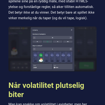
spillene sine på en ryddig måte, med stabil HTML5-
ytelse og forståelige regler, så øker tilliten automatisk.
Det betyr ikke at du vinner. Det betyr bare at spillet ikke
virker merkelig når du taper (og du vil tape, logisk).
Når volatilitet plutselig
biter
Man kan snakke om volatilitet i evigheter, men her