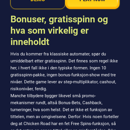
Bonuser, gratisspinn og
hva som virkelig er
inneholdt
Hvis du kommer fra klassiske automater, spør du
umiddelbart etter gratisspinn. Det finnes som regel ikke
her, i hvert fall ikke i den typiske formen. Ingen 10
gratisspinn-pakke, ingen bonus-funksjon-show med tre
nivåer. Dette game lever av step-multiplikator, cashout,
risikonivåer, ferdig.
Manche tilbydere bygger likevel små promo-
mekanismer rundt, altså Bonus-Bets, Cashback,
turneringer, hva som helst. Det er ikke et funksjon av
tittelen, men av omgivelsene. Derfor: Hvis noen forteller
deg at Chicken Road har en fet Free Spins-funksjon, så