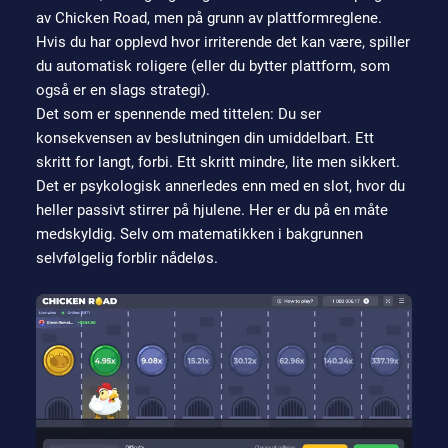
av Chicken Road, men på grunn av plattformreglene.
Hvis du har opplevd hvor irriterende det kan være, spiller
du automatisk roligere (eller du bytter plattform, som
også er en slags strategi).
Det som er spennende med tittelen: Du ser
konsekvensen av beslutningen din umiddelbart. Ett
skritt for langt, forbi. Ett skritt mindre, lite men sikkert.
Det er psykologisk annerledes enn med en slot, hvor du
heller passivt stirrer på hjulene. Her er du på en måte
medskyldig. Selv om matematikken i bakgrunnen
selvfølgelig forblir nådeløs.