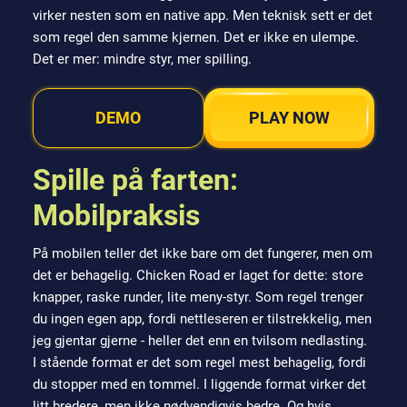
virker nesten som en native app. Men teknisk sett er det
som regel den samme kjernen. Det er ikke en ulempe.
Det er mer: mindre styr, mer spilling.
DEMO
PLAY NOW
Spille på farten:
Mobilpraksis
På mobilen teller det ikke bare om det fungerer, men om
det er behagelig. Chicken Road er laget for dette: store
knapper, raske runder, lite meny-styr. Som regel trenger
du ingen egen app, fordi nettleseren er tilstrekkelig, men
jeg gjentar gjerne - heller det enn en tvilsom nedlasting.
I stående format er det som regel mest behagelig, fordi
du stopper med en tommel. I liggende format virker det
litt bredere, men ikke nødvendigvis bedre. Og hvis