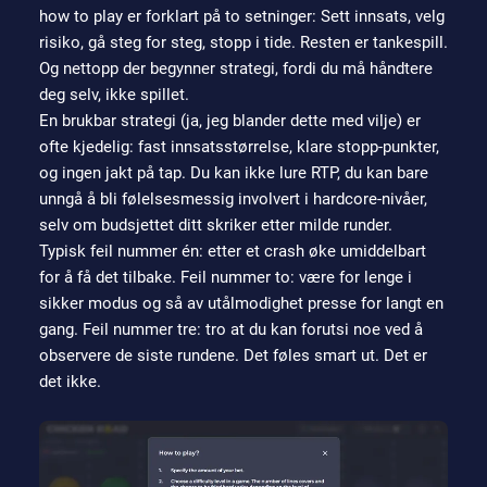
how to play er forklart på to setninger: Sett innsats, velg
risiko, gå steg for steg, stopp i tide. Resten er tankespill.
Og nettopp der begynner strategi, fordi du må håndtere
deg selv, ikke spillet.
En brukbar strategi (ja, jeg blander dette med vilje) er
ofte kjedelig: fast innsatsstørrelse, klare stopp-punkter,
og ingen jakt på tap. Du kan ikke lure RTP, du kan bare
unngå å bli følelsesmessig involvert i hardcore-nivåer,
selv om budsjettet ditt skriker etter milde runder.
Typisk feil nummer én: etter et crash øke umiddelbart
for å få det tilbake. Feil nummer to: være for lenge i
sikker modus og så av utålmodighet presse for langt en
gang. Feil nummer tre: tro at du kan forutsi noe ved å
observere de siste rundene. Det føles smart ut. Det er
det ikke.